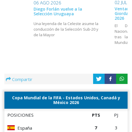
02 JUL 
06 AGO 2026
Ventana
Diego Forlán vuelve a la
Giordan
Selección Uruguaya
2026
Una leyenda de la Celeste asume la
El Dir
conducción de la Selección Sub-20 y
Nacional
de la Mayor
tras la 
Mundial
Compartir
Copa Mundial de la FIFA - Estados Unidos, Canadá y
México 2026
POSICIONES
PTS
PJ
7
3
España