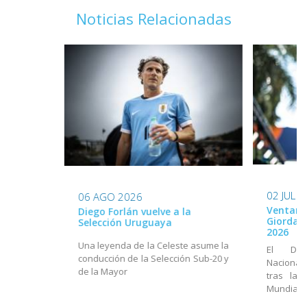
Noticias Relacionadas
02 JUL 
06 AGO 2026
Ventana
Diego Forlán vuelve a la
Giordan
Selección Uruguaya
2026
Una leyenda de la Celeste asume la
El Dir
conducción de la Selección Sub-20 y
Nacional
de la Mayor
tras la 
Mundial