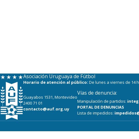
Asociación Uruguaya de Fútbol
Horario de atención al público:
De lunes a viernes de 14 h
Vías de denuncia:
Guayabos 1531, Montevideo
Manipulación de partidos:
integ
2400 71 01
PORTAL DE DENUNCIAS
contacto@auf.org.uy
Lista de impedidos:
impedidos@