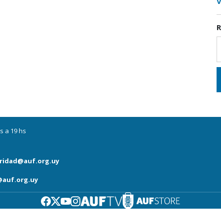
V
R
s a 19 hs
ridad@auf.org.uy
auf.org.uy