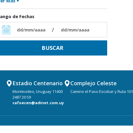
er Más
ango de Fechas
/
Estadio Centenario
Complejo Celeste
Montevideo, Uruguay 11400
Camino el Paso Escobar y Ruta 101
2487 20 59
cafoecen@adinet.com.uy