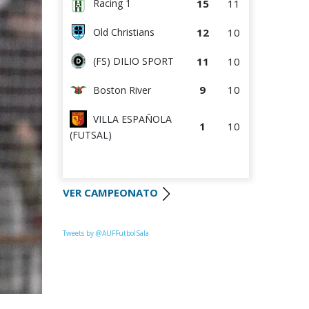
15
11
Racing 1
12
10
Old Christians
11
10
(FS) DILIO SPORT
9
10
Boston River
VILLA ESPAÑOLA
1
10
(FUTSAL)
VER CAMPEONATO
Tweets by @AUFFutbolSala