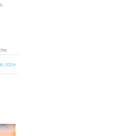
a,
cha
06-2024