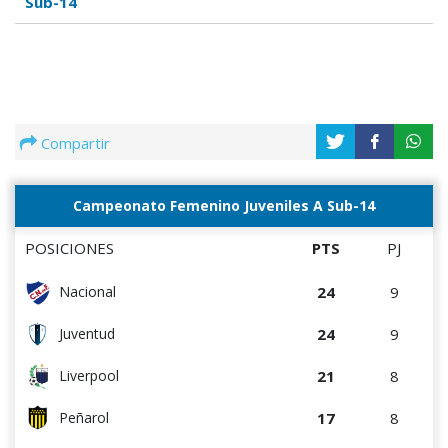
Sub-14
Compartir
Campeonato Femenino Juveniles A Sub-14
POSICIONES
PTS
PJ
24
9
Nacional
24
9
Juventud
21
8
Liverpool
17
8
Peñarol