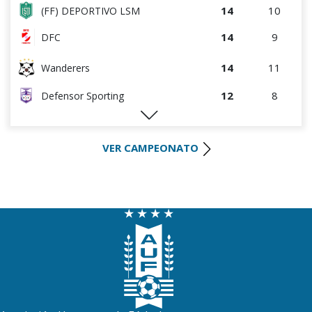
14
10
(FF) DEPORTIVO LSM
14
9
DFC
14
11
Wanderers
12
8
Defensor Sporting
12
11
River Plate
VER CAMPEONATO
9
10
Danubio
8
10
S.J. Albion
8
10
Racing
6
8
Boston River
4
9
Plaza Colonia