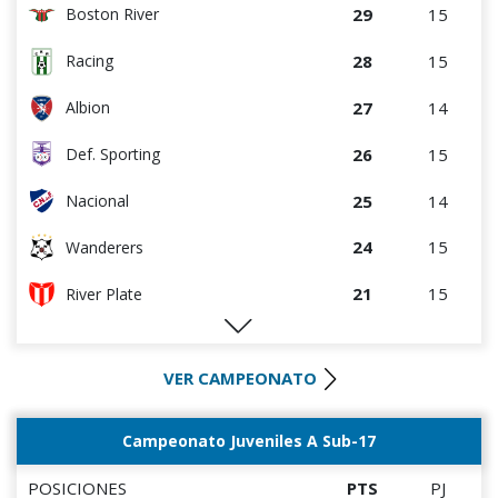
29
15
Boston River
28
15
Racing
27
14
Albion
26
15
Def. Sporting
25
14
Nacional
24
15
Wanderers
21
15
River Plate
20
15
Liverpool
VER CAMPEONATO
20
15
Rentistas
19
15
Bella Vista
Campeonato Juveniles A Sub-17
16
15
M.C. Torque
POSICIONES
PTS
PJ