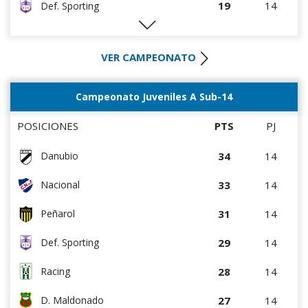
19
14
Def. Sporting
19
14
Peñarol
VER CAMPEONATO
17
14
Danubio
17
14
Rentistas
Campeonato Juveniles A Sub-14
15
14
D. Maldonado
POSICIONES
PTS
PJ
12
14
Wanderers
34
14
Danubio
12
14
Bella Vista
33
14
Nacional
10
14
Albion
31
14
Peñarol
8
14
Juventud
29
14
Def. Sporting
28
14
Racing
27
14
D. Maldonado