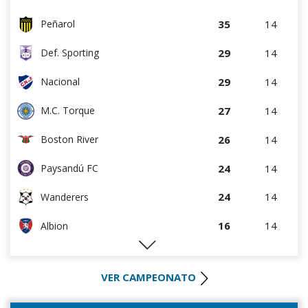
14
14
D. Maldonado
35
14
Peñarol
13
15
Danubio
29
14
Def. Sporting
11
14
Paysandú FC
29
14
Nacional
6
15
Juventud
27
14
M.C. Torque
26
14
Boston River
24
14
Paysandú FC
24
14
Wanderers
16
14
Albion
16
14
Rentistas
VER CAMPEONATO
16
15
Racing