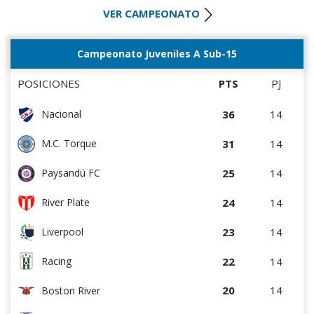
VER CAMPEONATO
17
14
M.C. Torque
17
14
Wanderers
Campeonato Juveniles A Sub-15
15
14
Paysandú FC
POSICIONES
PTS
PJ
12
14
Albion
36
14
Nacional
12
14
Bella Vista
31
14
M.C. Torque
9
14
Rentistas
25
14
Paysandú FC
8
14
Juventud
24
14
River Plate
23
14
Liverpool
22
14
Racing
20
14
Boston River