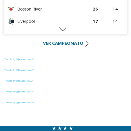
26
14
Boston River
17
14
Liverpool
16
14
M.C. Torque
VER CAMPEONATO
15
14
Albion
15
14
River Plate
Tweets by @JuvenilesAUF
14
14
Paysandú FC
Tweets by @JuvenilesAUF
Tweets by @JuvenilesAUF
10
14
Wanderers
Tweets by @JuvenilesAUF
9
14
Rentistas
Tweets by @JuvenilesAUF
6
14
Bella Vista
4
14
Juventud