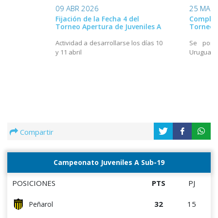
09 ABR 2026
25 MAR 
Fijación de la Fecha 4 del
Complem
Torneo Apertura de Juveniles A
Torneo A
Actividad a desarrollarse los días 10
Se pone
y 11 abril
Uruguay
Compartir
Campeonato Juveniles A Sub-19
POSICIONES
PTS
PJ
32
15
Peñarol