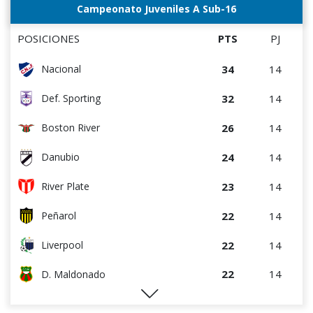
16
14
River Plate
Campeonato Juveniles A Sub-16
14
14
Liverpool
POSICIONES
PTS
PJ
14
14
Danubio
34
14
Nacional
14
14
D. Maldonado
32
14
Def. Sporting
8
14
Bella Vista
26
14
Boston River
2
15
Juventud
24
14
Danubio
23
14
River Plate
22
14
Peñarol
22
14
Liverpool
22
14
D. Maldonado
20
14
Racing