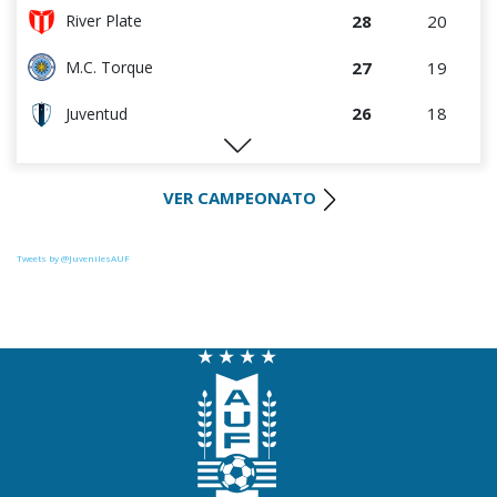
28
20
River Plate
27
19
M.C. Torque
26
18
Juventud
26
19
Progreso
VER CAMPEONATO
25
19
Liverpool
25
19
Racing
Tweets by @JuvenilesAUF
23
20
La Luz
22
19
Colón
19
18
Oriental de La Paz
19
19
Central Español
19
19
Cerro Largo