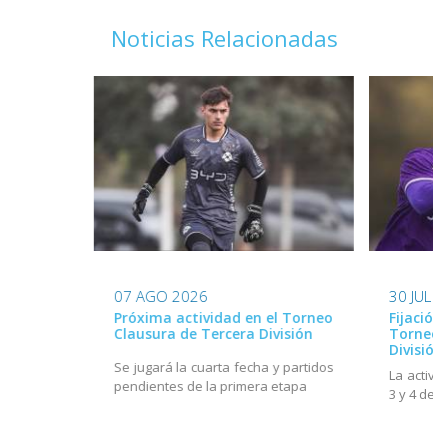
Noticias Relacionadas
07 AGO 2026
30 JUL 
Próxima actividad en el Torneo
Fijación
Clausura de Tercera División
Torneo 
División
Se jugará la cuarta fecha y partidos
La activi
pendientes de la primera etapa
3 y 4 de 