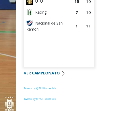
15
10
UTU
7
10
Racing
Nacional de San
1
11
Ramón
VER CAMPEONATO
Tweets by @AUFFutbolSala
Tweets by @AUFFutbolSala