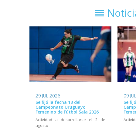
Notic
29 JUL 2026
09 JU
Se fijó la fecha 13 del
Se fij
Campeonato Uruguayo
Camp
Femenino de Fútbol Sala 2026
Femen
Actividad a desarrollarse el 2 de
Activid
agosto