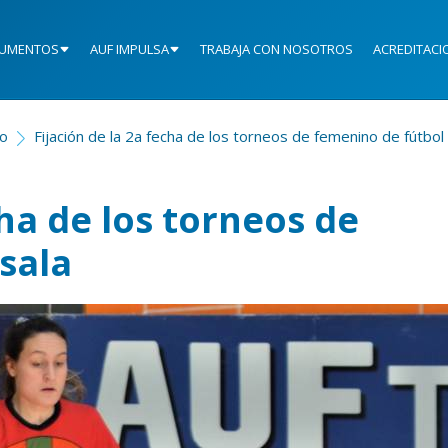
UMENTOS
AUF IMPULSA
TRABAJA CON NOSOTROS
ACREDITACI
io
Fijación de la 2a fecha de los torneos de femenino de fútbol 
cha de los torneos de
sala