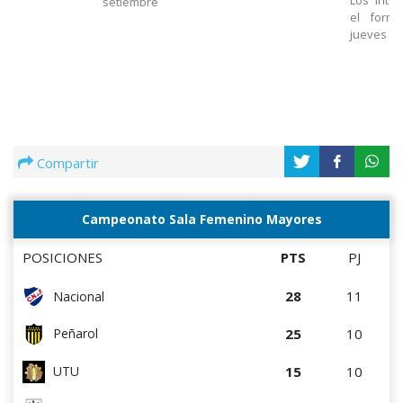
setiembre
el formu
jueves 25
Compartir
Campeonato Sala Femenino Mayores
POSICIONES
PTS
PJ
28
11
Nacional
25
10
Peñarol
15
10
UTU