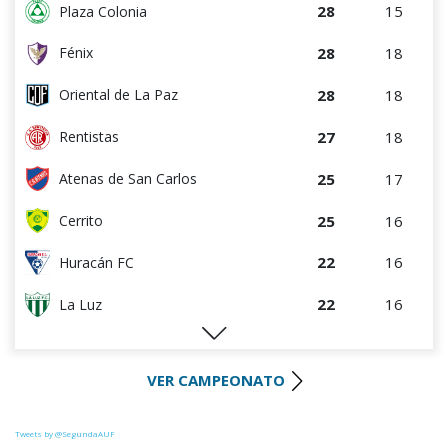
28
15
Plaza Colonia
28
18
Fénix
28
18
Oriental de La Paz
27
18
Rentistas
25
17
Atenas de San Carlos
25
16
Cerrito
22
16
Huracán FC
22
16
La Luz
21
18
Uruguay Montevideo
VER CAMPEONATO
21
17
Colón
20
18
Paysandú FC
Tweets by @SegundaAUF