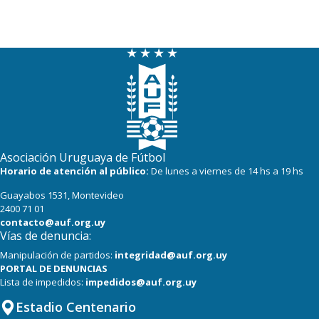
19
17
Tacuarembó
17
17
Miramar Misiones
15
15
River Plate
Asociación Uruguaya de Fútbol
Horario de atención al público:
De lunes a viernes de 14 hs a 19 hs
Guayabos 1531, Montevideo
2400 71 01
contacto@auf.org.uy
Vías de denuncia:
Manipulación de partidos:
integridad@auf.org.uy
PORTAL DE DENUNCIAS
Lista de impedidos:
impedidos@auf.org.uy
Estadio Centenario