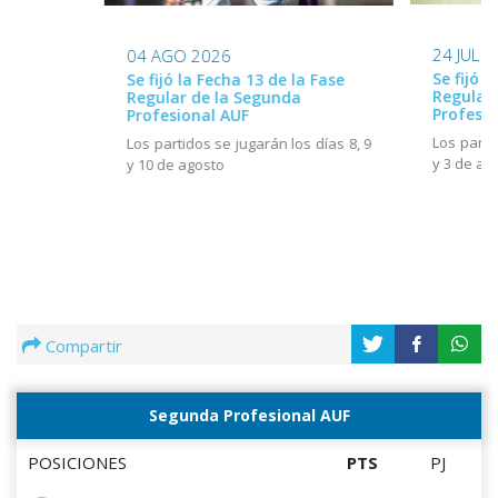
24 JUL 
04 AGO 2026
Se fijó l
Se fijó la Fecha 13 de la Fase
Regular
Regular de la Segunda
Profesio
Profesional AUF
Los parti
Los partidos se jugarán los días 8, 9
y 3 de ag
y 10 de agosto
Compartir
Segunda Profesional AUF
POSICIONES
PTS
PJ