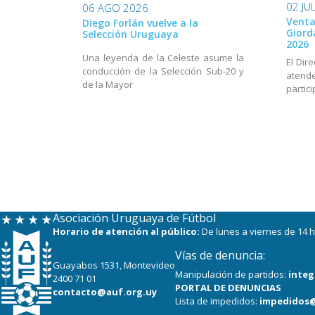
02 JU
06 AGO 2026
Venta
Diego Forlán vuelve a la
Giord
Selección Uruguaya
2026
Una leyenda de la Celeste asume la
El Dir
conducción de la Selección Sub-20 y
aten
de la Mayor
partic
Asociación Uruguaya de Fútbol
Horario de atención al público:
De lunes a viernes de 14 h
Vías de denuncia:
Guayabos 1531, Montevideo
Manipulación de partidos:
integ
2400 71 01
PORTAL DE DENUNCIAS
contacto@auf.org.uy
Lista de impedidos:
impedidos@