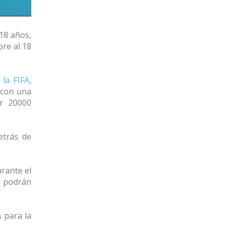
18 años,
bre al 18
 la FIFA
,
 con una
or 20000
etrás de
rante el
, podrán
s para la