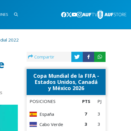
ONES
ndial 2022
Compartir
e
Copa Mundial de la FIFA -
Estados Unidos, Canadá
y México 2026
es
POSICIONES
PTS
PJ
7
3
España
3
3
Cabo Verde