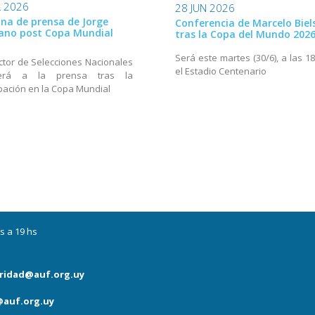
L 2026
28 JUN 2026
na de prensa de Jorge
Conferencia de Marcelo Biel
ano post Copa Mundial
tras la Copa del Mundo 202
Será este martes (30/6), a las 1
ector de Selecciones Nacionales
el Estadio Centenario
derá a la prensa tras la
ipación en la Copa Mundial
s a 19 hs
ridad@auf.org.uy
auf.org.uy