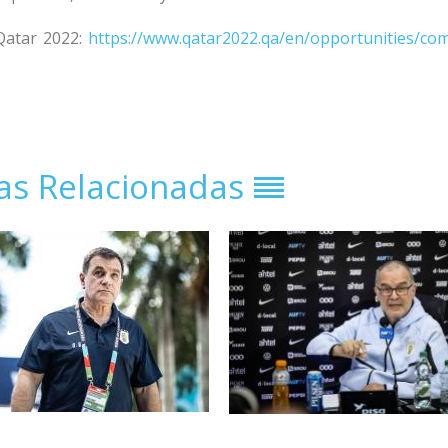
 Qatar 2022:
https://www.qatar2022.qa/en/opportunities/co
ias Relacionadas