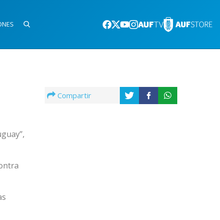
ONES
Compartir
uguay”,
contra
as