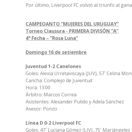
Por último, Liverpool FC volvió al triunfo al ga
CAMPEOANTO “MUJERES DEL URUGUAY”
Torneo Clausura - PRIMERA DIVISÓN “A”
4° Fecha – “Rosa Luna”
Domingo 16 de setiembre
Juventud 1-2 Canelones
Goles: Alexia Urretaviscaya (JUV), 57´ Celina Mon
Cancha: Complejo de Juventud
Hora: 13:00
Árbitro: Marcos Correa
Asistentes: Alexander Pulido y Adela Sánchez
Asesor: Ponzo
Línea D 0-2 Liverpool FC
Goles: 47´ Luciana Gómez (LIV), 75´ Mariángeles 