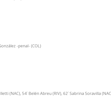
 González -penal- (COL)
lletti (NAC), 54´ Belén Abreu (RIV), 62´ Sabrina Soravilla (NAC