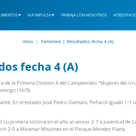
UMENTOS
AUF IMPULSA
TRABAJA CON NOSOTROS
ACREDITACI
Inicio
Femenino | Resultados fecha 4 (A)
os fecha 4 (A)
ra de la Primera División A del Campeonato “Mujeres del Ur
domingo (16/9).
itante. En el estadio José Pedro Damiani, Peñarol igualó 1-1 
 su primera victoria en el año al vencer 2-1 a Juventud de L
peró 2-0 a Miramar Misiones en el Parque Méndez Piana.