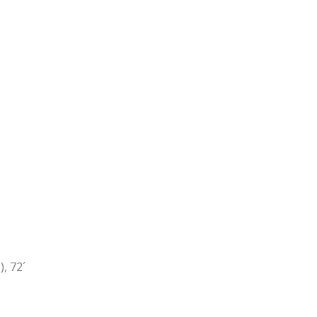
), 72´