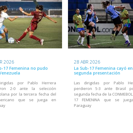
R 2026
28 ABR 2026
b-17 Femenina no pudo
La Sub-17 Femenina cayó en
Venezuela
segunda presentación
irigidas por Pablo Herrera
Las dirigidas por Pablo He
eron 2-0 ante la selección
perdieron 5-3 ante Brasil p
lana por la tercera fecha del
segunda fecha de la CONMEBOL
mericano que se juega en
17 FEMENINA que se jueg
uay
Paraguay