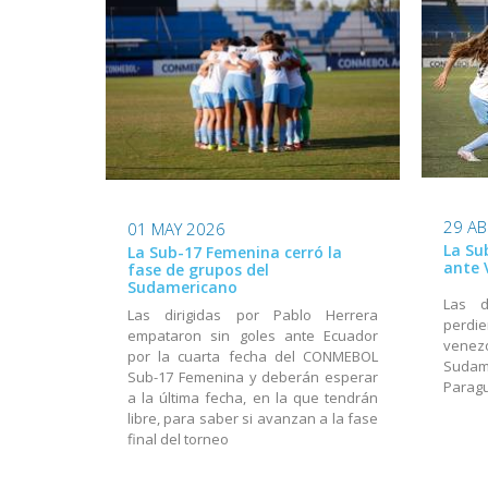
29 AB
01 MAY 2026
La Su
La Sub-17 Femenina cerró la
ante 
fase de grupos del
Sudamericano
Las d
Las dirigidas por Pablo Herrera
perdi
empataron sin goles ante Ecuador
venezo
por la cuarta fecha del CONMEBOL
Suda
Sub-17 Femenina y deberán esperar
Parag
a la última fecha, en la que tendrán
libre, para saber si avanzan a la fase
final del torneo