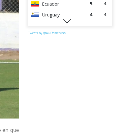
5
4
Ecuador
4
4
Uruguay
1
4
Perú
Tweets by @AUFfemenino
o en que