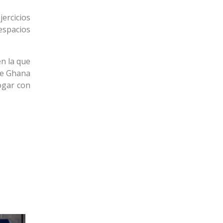
jercicios
 espacios
en la que
de Ghana
ogar con