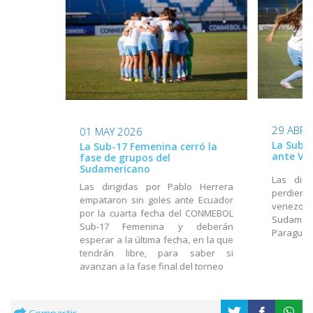
29 ABR 
01 MAY 2026
La Sub-
La Sub-17 Femenina cerró la
ante Ve
fase de grupos del
Sudamericano
Las diri
Las dirigidas por Pablo Herrera
perdiero
empataron sin goles ante Ecuador
venezolan
por la cuarta fecha del CONMEBOL
Sudamer
Sub-17 Femenina y deberán
Paragua
esperar a la última fecha, en la que
tendrán libre, para saber si
avanzan a la fase final del torneo
Compartir