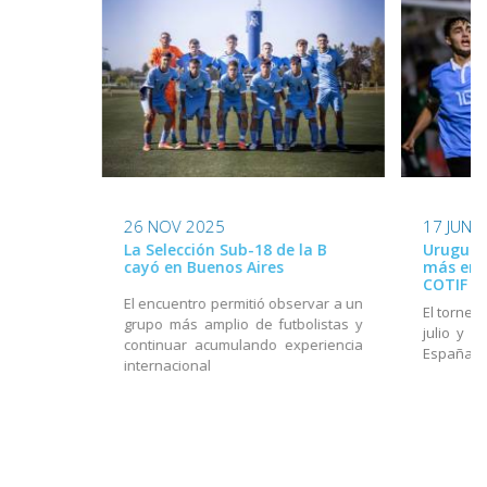
26 NOV 2025
17 JUN 
La Selección Sub-18 de la B
Uruguay
cayó en Buenos Aires
más en e
COTIF
El encuentro permitió observar a un
El torneo
grupo más amplio de futbolistas y
julio y e
continuar acumulando experiencia
España
internacional