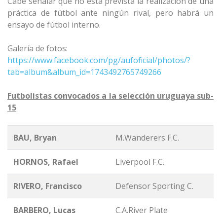
Cabe señalar que no está prevista la realización de una
práctica de fútbol ante ningún rival, pero habrá un
ensayo de fútbol interno.
Galería de fotos:
https://www.facebook.com/pg/aufoficial/photos/?
tab=album&album_id=1743492765749266
Futbolistas convocados a la selección uruguaya sub-
15
BAU, Bryan
M.Wanderers F.C.
HORNOS, Rafael
Liverpool F.C.
RIVERO, Francisco
Defensor Sporting C.
BARBERO, Lucas
C.A.River Plate