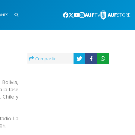
ONES
Compartir
Bolivia,
a la fase
 Chile y
tadio La
0h.