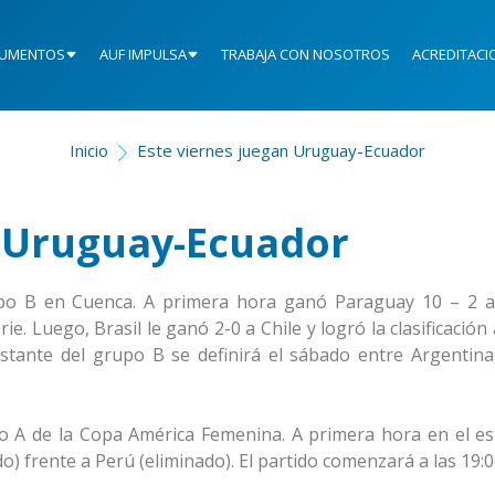
UMENTOS
AUF IMPULSA
TRABAJA CON NOSOTROS
ACREDITACI
Inicio
Este viernes juegan Uruguay-Ecuador
n Uruguay-Ecuador
upo B en Cuenca. A primera hora ganó Paraguay 10 – 2 a 
. Luego, Brasil le ganó 2-0 a Chile y logró la clasificación 
stante del grupo B se definirá el sábado entre Argentina,
po A de la Copa América Femenina. A primera hora en el es
) frente a Perú (eliminado). El partido comenzará a las 19:0