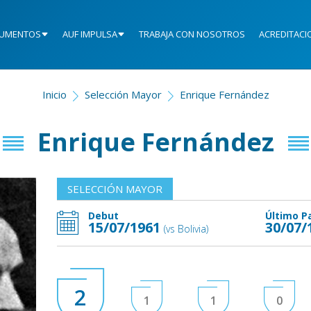
UMENTOS
AUF IMPULSA
TRABAJA CON NOSOTROS
ACREDITACI
Inicio
Selección Mayor
Enrique Fernández
Enrique Fernández
SELECCIÓN MAYOR
Debut
Último P
15/07/1961
30/07/
(vs Bolivia)
2
1
1
0