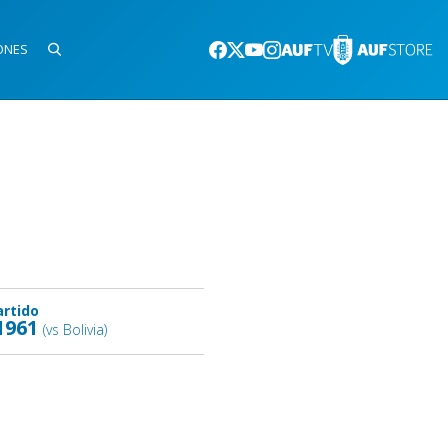
ONES
artido
1961
(vs Bolivia)