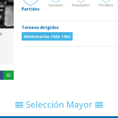
Ganados
Empatados
Perdidos
Partidos
Torneos dirigidos
z
Eliminatorias Chile 1962
Selección Mayor