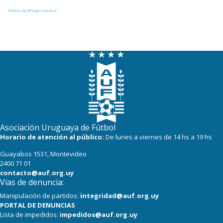
20
17
Uruguay Montevideo
Tweets by @SegundaAUF
20
18
Tacuarembó
18
18
Miramar Misiones
17
17
Paysandú FC
Asociación Uruguaya de Fútbol
Horario de atención al público:
De lunes a viernes de 14 hs a 19 hs
Guayabos 1531, Montevideo
2400 71 01
contacto@auf.org.uy
Vías de denuncia:
Manipulación de partidos:
integridad@auf.org.uy
PORTAL DE DENUNCIAS
Lista de impedidos:
impedidos@auf.org.uy