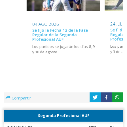
24 JUL 
04 AGO 2026
Se fijó l
Se fijó la Fecha 13 de la Fase
Regular
Regular de la Segunda
Profesio
Profesional AUF
Los parti
Los partidos se jugarán los días 8, 9
y 3 de ag
y 10 de agosto
Compartir
Segunda Profesional AUF