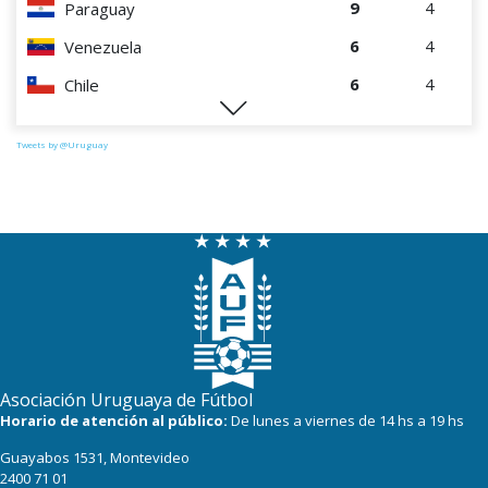
9
4
Paraguay
6
4
Venezuela
6
4
Chile
0
4
Perú
Tweets by @Uruguay
Asociación Uruguaya de Fútbol
Horario de atención al público:
De lunes a viernes de 14 hs a 19 hs
Guayabos 1531, Montevideo
2400 71 01