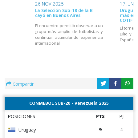
26 NOV 2025
17 JUN 
La Selección Sub-18 de la B
Uruguay
cayó en Buenos Aires
más en e
COTIF
El encuentro permitió observar a un
El torneo
grupo más amplio de futbolistas y
julio y e
continuar acumulando experiencia
España
internacional
Compartir
CONMEBOL SUB-20 - Venezuela 2025
POSICIONES
PTS
PJ
9
4
Uruguay