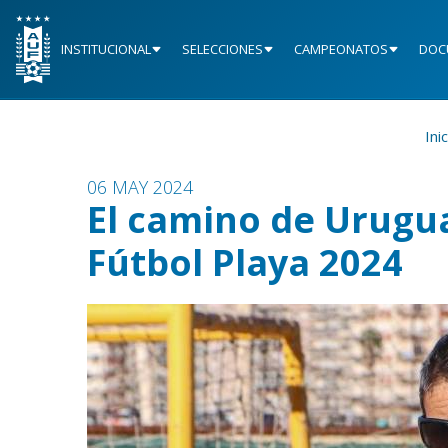
INSTITUCIONAL
SELECCIONES
CAMPEONATOS
DOC
Inic
06 MAY 2024
El camino de Urugua
Fútbol Playa 2024