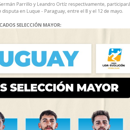
Germán Parrillo y Leandro Ortíz respectivamente, participará
 disputa en Luque - Paraguay, entre el 8 y el 12 de mayo.
ADOS SELECCIÓN MAYOR: