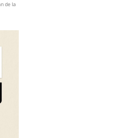
n de la