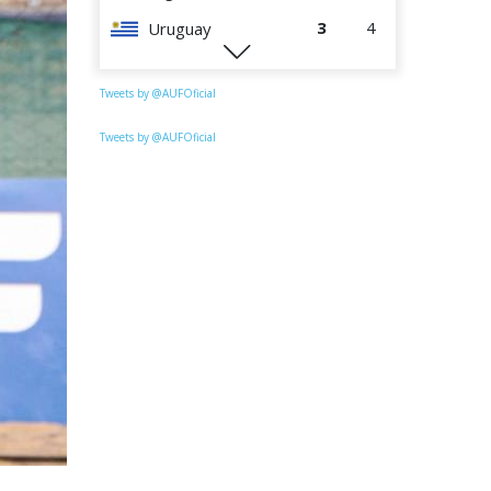
3
4
Uruguay
0
1
Bolivia
Tweets by @AUFOficial
Tweets by @AUFOficial