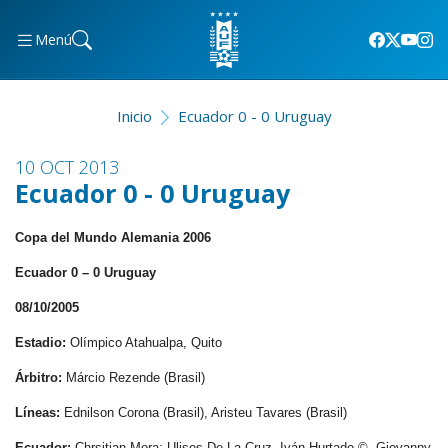
Menú
Inicio
Ecuador 0 - 0 Uruguay
10 OCT 2013
Ecuador 0 - 0 Uruguay
Copa del Mundo Alemania 2006
Ecuador 0 – 0 Uruguay
08/10/2005
Estadio:
Olímpico Atahualpa, Quito
Árbitro:
Márcio Rezende (Brasil)
Líneas:
Ednilson Corona (Brasil), Aristeu Tavares (Brasil)
Ecuador:
Chrsitian Mora; Ulises De La Cruz, Iván Hurtado ©, Giovanny