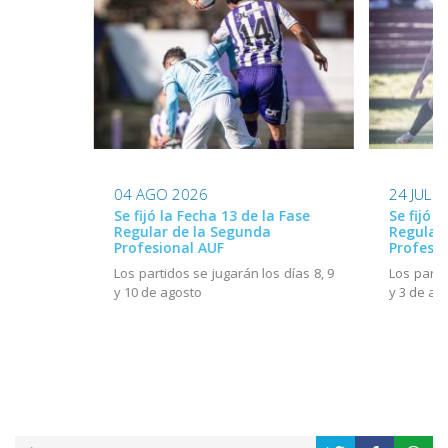
24 JUL 
04 AGO 2026
Se fijó l
Se fijó la Fecha 13 de la Fase
Regular
Regular de la Segunda
Profesio
Profesional AUF
Los parti
Los partidos se jugarán los días 8, 9
y 3 de ag
y 10 de agosto