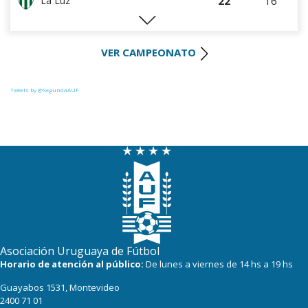
22
16
La Luz
22
17
Huracán FC
VER CAMPEONATO
20
17
Paysandú FC
20
17
Tacuarembó
Tweets by @SegundaAUF
18
17
Uruguay Montevideo
18
16
River Plate
15
17
Miramar Misiones
Asociación Uruguaya de Fútbol
Horario de atención al público:
De lunes a viernes de 14 hs a 19 hs
Guayabos 1531, Montevideo
2400 71 01