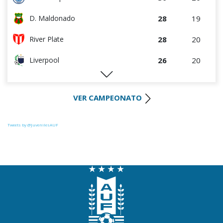
28
19
D. Maldonado
28
20
River Plate
26
20
Liverpool
26
19
Juventud
VER CAMPEONATO
26
20
Progreso
25
20
Racing
Tweets by @JuvenilesAUF
24
19
Colón
23
19
La Luz
22
20
Central Español
19
19
Oriental de La Paz