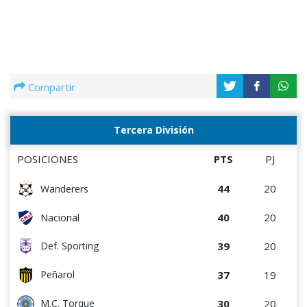
Compartir
Tercera División
POSICIONES
PTS
PJ
44
20
Wanderers
40
20
Nacional
39
20
Def. Sporting
37
19
Peñarol
30
20
M.C. Torque