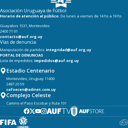
18
20
Albion
Asociación Uruguaya de Fútbol
18
18
Cerro Largo
Horario de atención al público:
De lunes a viernes de 14 hs a 19 hs
Guayabos 1531, Montevideo
17
20
Boston River
2400 71 01
contacto@auf.org.uy
Vías de denuncia:
Manipulación de partidos:
integridad@auf.org.uy
PORTAL DE DENUNCIAS
Lista de impedidos:
impedidos@auf.org.uy
Estadio Centenario
Montevideo, Uruguay 11400
2487 20 59
cafoecen@adinet.com.uy
Complejo Celeste
Camino el Paso Escobar y Ruta 101