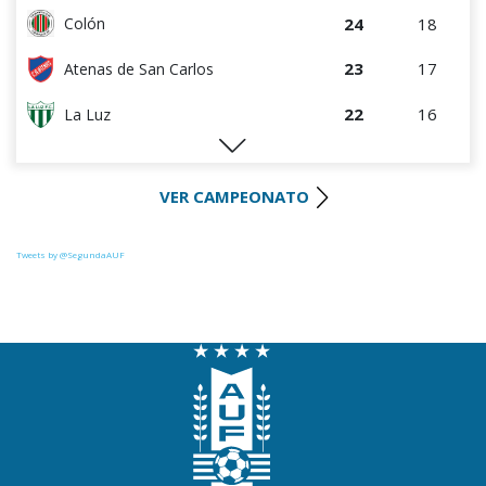
24
18
Colón
23
17
Atenas de San Carlos
22
16
La Luz
22
17
Huracán FC
VER CAMPEONATO
20
17
Paysandú FC
20
17
Tacuarembó
Tweets by @SegundaAUF
18
17
Uruguay Montevideo
18
16
River Plate
15
17
Miramar Misiones