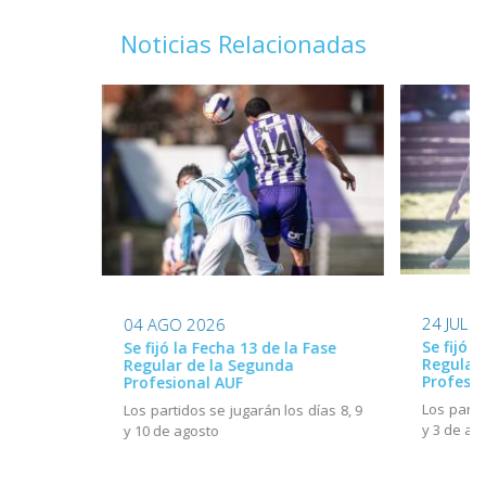
Noticias Relacionadas
24 JUL 
04 AGO 2026
Se fijó l
Se fijó la Fecha 13 de la Fase
Regular
Regular de la Segunda
Profesio
Profesional AUF
Los parti
Los partidos se jugarán los días 8, 9
y 3 de ag
y 10 de agosto