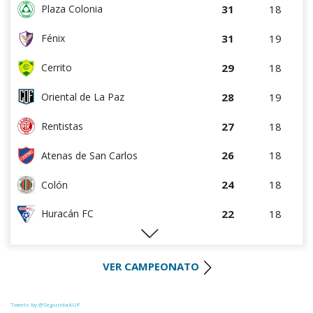
31
18
Plaza Colonia
31
19
Fénix
29
18
Cerrito
28
19
Oriental de La Paz
27
18
Rentistas
26
18
Atenas de San Carlos
24
18
Colón
22
18
Huracán FC
22
18
River Plate
VER CAMPEONATO
21
18
Uruguay Montevideo
20
18
Paysandú FC
Tweets by @SegundaAUF