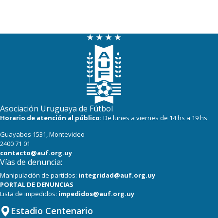
20
17
La Luz
20
18
Tacuarembó
18
17
Miramar Misiones
Asociación Uruguaya de Fútbol
Horario de atención al público:
De lunes a viernes de 14 hs a 19 hs
Guayabos 1531, Montevideo
2400 71 01
contacto@auf.org.uy
Vías de denuncia:
Manipulación de partidos:
integridad@auf.org.uy
PORTAL DE DENUNCIAS
Lista de impedidos:
impedidos@auf.org.uy
Estadio Centenario