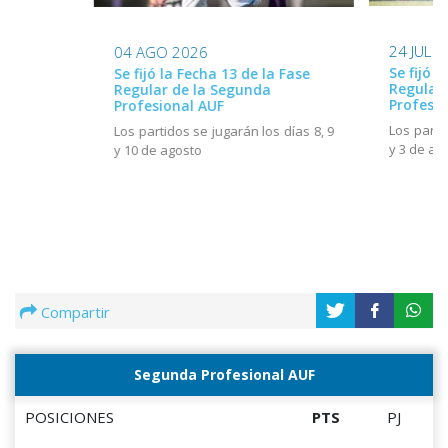
24 JUL 
04 AGO 2026
Se fijó l
Se fijó la Fecha 13 de la Fase
Regular
Regular de la Segunda
Profesio
Profesional AUF
Los parti
Los partidos se jugarán los días 8, 9
y 3 de ag
y 10 de agosto
Compartir
Segunda Profesional AUF
POSICIONES
PTS
PJ