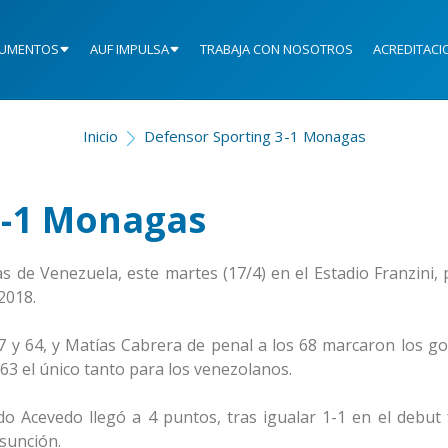
UMENTOS
AUF IMPULSA
TRABAJA CON NOSOTROS
ACREDITACI
Inicio
Defensor Sporting 3-1 Monagas
3-1 Monagas
 de Venezuela, este martes (17/4) en el Estadio Franzini, p
2018.
 y 64, y Matías Cabrera de penal a los 68 marcaron los go
l 63 el único tanto para los venezolanos.
o Acevedo llegó a 4 puntos, tras igualar 1-1 en el debut 
sunción.