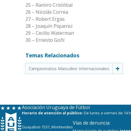
25 – Ramiro Cristóbal
26 – Nicolás Correa
27 – Robert Ergas
28 – Joaquín Piquerez
29 – Cecilio Waterman
30 – Ernesto Goñi
Temas Relacionados
Campeonatos Masculino Internacionales
Asociación Uruguaya de Fútbol
Horario de atención al público:
De lunes a viernes de 14 h
Vías de denuncia:
Guayabos 1531, Montevideo
Manipulación de partidos:
integ