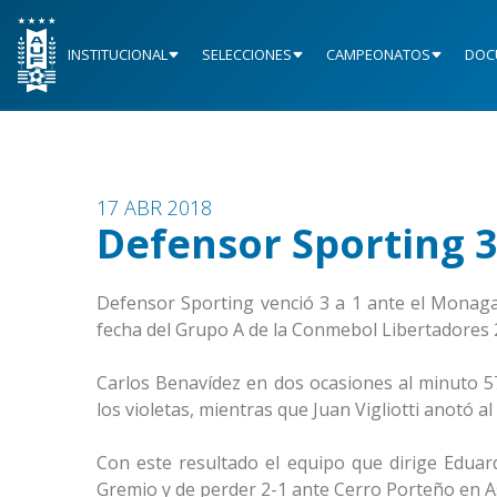
INSTITUCIONAL
SELECCIONES
CAMPEONATOS
DOC
17 ABR 2018
Defensor Sporting 
Defensor Sporting venció 3 a 1 ante el Monagas
fecha del Grupo A de la Conmebol Libertadores 
Carlos Benavídez en dos ocasiones al minuto 57
los violetas, mientras que Juan Vigliotti anotó a
Con este resultado el equipo que dirige Eduard
Gremio y de perder 2-1 ante Cerro Porteño en A