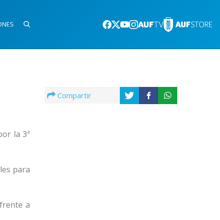
ONES
Compartir
or la 3ª
les para
frente a