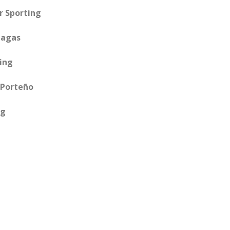
r Sporting
nagas
ting
o Porteño
ng