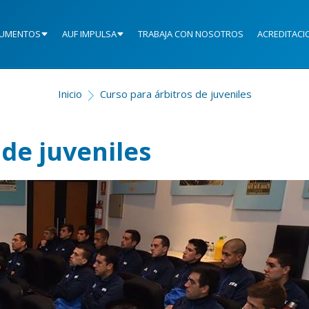
UMENTOS
AUF IMPULSA
TRABAJA CON NOSOTROS
ACREDITACI
Inicio
Curso para árbitros de juveniles
 de juveniles