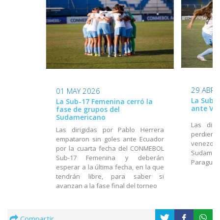
29 ABR 
01 MAY 2026
La Sub-
La Sub-17 Femenina cerró la
ante Ve
fase de grupos del
Sudamericano
Las diri
Las dirigidas por Pablo Herrera
perdiero
empataron sin goles ante Ecuador
venezolan
por la cuarta fecha del CONMEBOL
Sudamer
Sub-17 Femenina y deberán
Paragua
esperar a la última fecha, en la que
tendrán libre, para saber si
avanzan a la fase final del torneo
Compartir