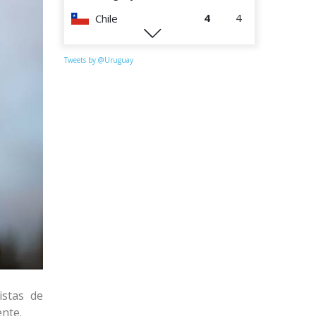
4
4
Chile
1
4
Paraguay
Tweets by @Uruguay
istas de
nte.