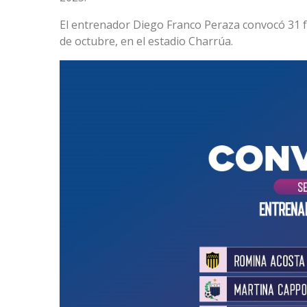
El entrenador Diego Franco Peraza convocó 31 fu
de octubre, en el estadio Charrúa.