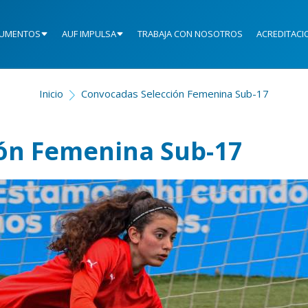
UMENTOS
AUF IMPULSA
TRABAJA CON NOSOTROS
ACREDITACI
Inicio
Convocadas Selección Femenina Sub-17
ón Femenina Sub-17