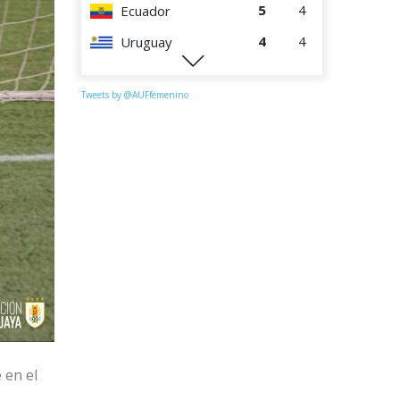
5
4
Ecuador
4
4
Uruguay
1
4
Perú
Tweets by @AUFfemenino
 en el