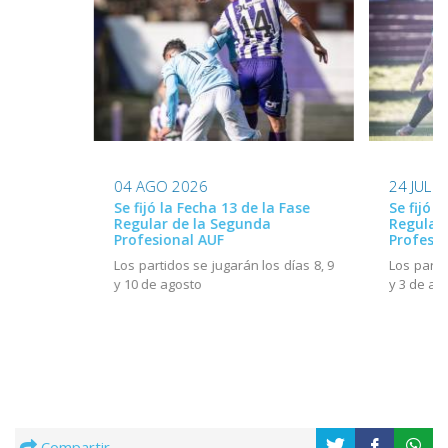
24 JUL 
04 AGO 2026
Se fijó l
Se fijó la Fecha 13 de la Fase
Regular
Regular de la Segunda
Profesio
Profesional AUF
Los parti
Los partidos se jugarán los días 8, 9
y 3 de ag
y 10 de agosto
Compartir