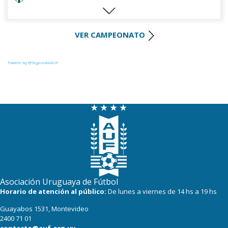
22
18
Huracán FC
VER CAMPEONATO
22
18
River Plate
21
17
Uruguay Montevideo
Tweets by @SegundaAUF
20
17
Paysandú FC
18
18
Miramar Misiones
17
17
Tacuarembó
Asociación Uruguaya de Fútbol
Horario de atención al público:
De lunes a viernes de 14 hs a 19 hs
Guayabos 1531, Montevideo
2400 71 01