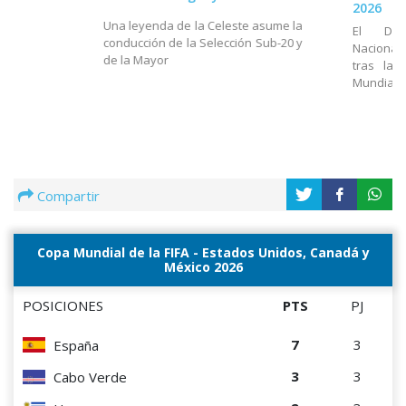
2026
Una leyenda de la Celeste asume la
El Dir
conducción de la Selección Sub-20 y
Nacional
de la Mayor
tras la 
Mundial
Compartir
Copa Mundial de la FIFA - Estados Unidos, Canadá y
México 2026
POSICIONES
PTS
PJ
7
3
España
3
3
Cabo Verde