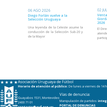
02 JU
06 AGO 2026
Venta
Diego Forlán vuelve a la
Giord
Selección Uruguaya
2026
Una leyenda de la Celeste asume la
El Dir
conducción de la Selección Sub-20 y
aten
de la Mayor
partic
Asociación Uruguaya de Fútbol
Horario de atención al público:
De lunes a viernes de 14 h
Vías de denuncia:
Guayabos 1531, Montevideo
Manipulación de partidos:
integ
2400 71 01
PORTAL DE DENUNCIAS
contacto@auf.org.uy