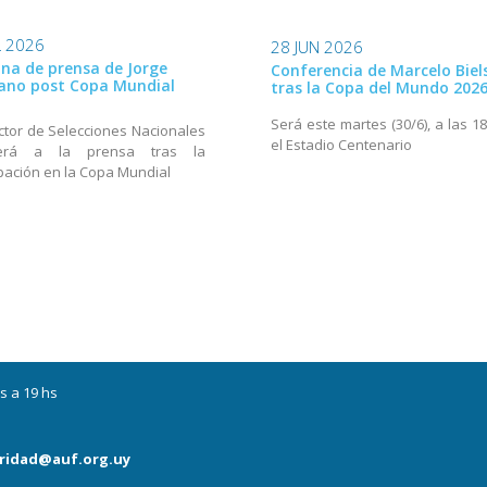
L 2026
28 JUN 2026
na de prensa de Jorge
Conferencia de Marcelo Biel
ano post Copa Mundial
tras la Copa del Mundo 202
Será este martes (30/6), a las 1
ector de Selecciones Nacionales
el Estadio Centenario
derá a la prensa tras la
ipación en la Copa Mundial
s a 19 hs
ridad@auf.org.uy