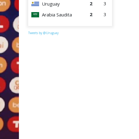
2
3
Uruguay
2
3
Arabia Saudita
Tweets by @Uruguay