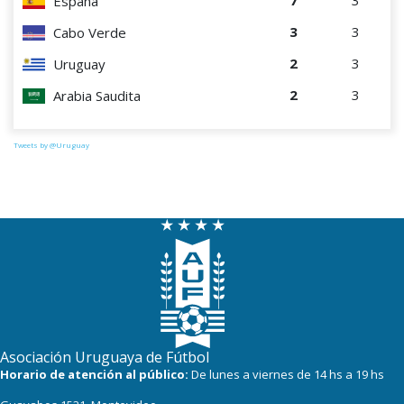
7
3
España
3
3
Cabo Verde
2
3
Uruguay
2
3
Arabia Saudita
Tweets by @Uruguay
Asociación Uruguaya de Fútbol
Horario de atención al público:
De lunes a viernes de 14 hs a 19 hs