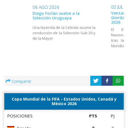
02 JUL 
06 AGO 2026
Ventana
Diego Forlán vuelve a la
Giordan
Selección Uruguaya
2026
Una leyenda de la Celeste asume la
El Dir
conducción de la Selección Sub-20 y
Nacional
de la Mayor
tras la 
Mundial
Compartir
Copa Mundial de la FIFA - Estados Unidos, Canadá y
México 2026
POSICIONES
PTS
PJ