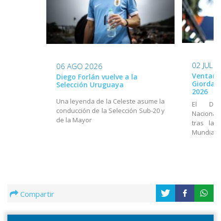
02 JUL 
06 AGO 2026
Ventana
Diego Forlán vuelve a la
Giordan
Selección Uruguaya
2026
Una leyenda de la Celeste asume la
El Dir
conducción de la Selección Sub-20 y
Nacional
de la Mayor
tras la 
Mundial
Compartir