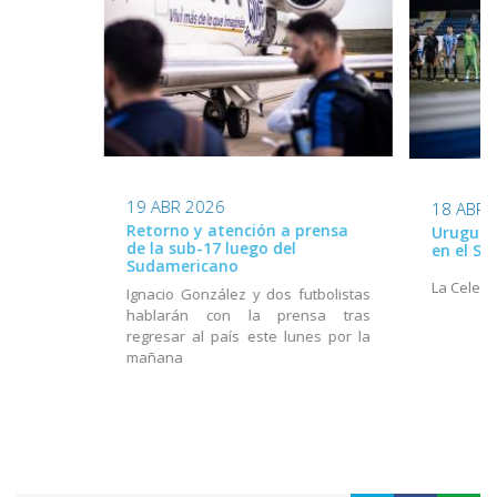
19 ABR 2026
18 ABR 
Retorno y atención a prensa
Uruguay 
de la sub-17 luego del
en el S
Sudamericano
La Celest
Ignacio González y dos futbolistas
hablarán con la prensa tras
regresar al país este lunes por la
mañana