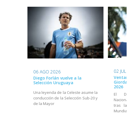
02 JUL 
06 AGO 2026
Ventana
Diego Forlán vuelve a la
Giordan
Selección Uruguaya
2026
Una leyenda de la Celeste asume la
El Dir
conducción de la Selección Sub-20 y
Nacional
de la Mayor
tras la 
Mundial