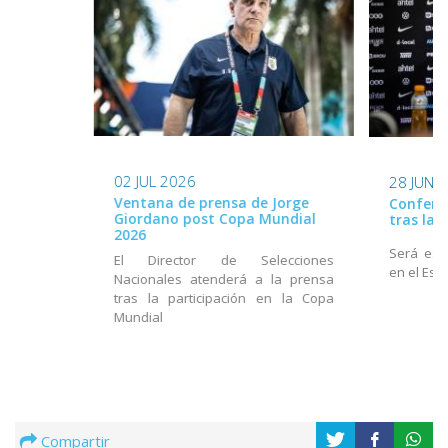
02 JUL 2026
28 JUN 
Ventana de prensa de Jorge
Conferen
Giordano post Copa Mundial
tras la
2026
Será este
El Director de Selecciones
en el Est
Nacionales atenderá a la prensa
tras la participación en la Copa
Mundial
Compartir