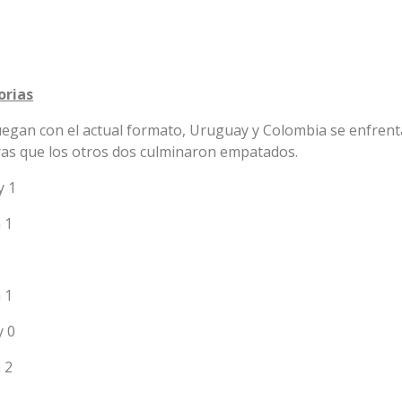
orias
uegan con el actual formato, Uruguay y Colombia se enfren
ras que los otros dos culminaron empatados.
y 1
 1
 1
y 0
 2