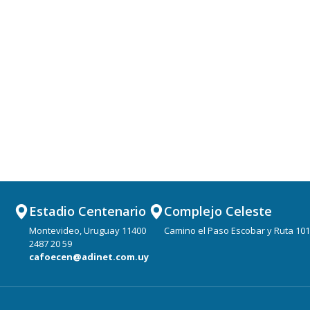
Estadio Centenario
Complejo Celeste
Montevideo, Uruguay 11400
Camino el Paso Escobar y Ruta 101
2487 20 59
cafoecen@adinet.com.uy