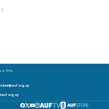
 1
s a 19 hs
ridad@auf.org.uy
auf.org.uy