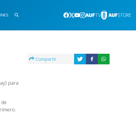
ONES
Compartir
uay) para
 de
rimero.