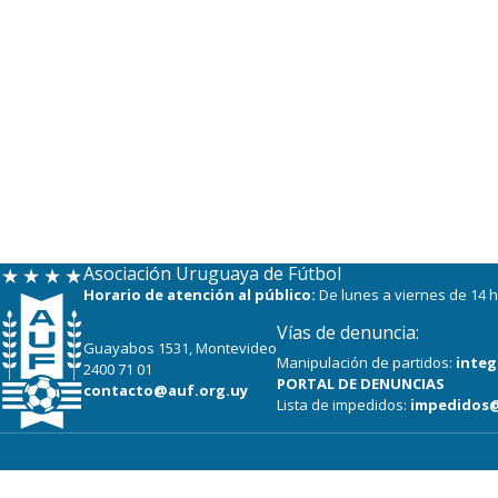
Asociación Uruguaya de Fútbol
Horario de atención al público:
De lunes a viernes de 14 h
Vías de denuncia:
Guayabos 1531, Montevideo
Manipulación de partidos:
integ
2400 71 01
PORTAL DE DENUNCIAS
contacto@auf.org.uy
Lista de impedidos:
impedidos@