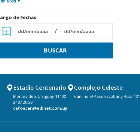
er Más
ango de Fechas
/
Estadio Centenario
Complejo Celeste
Montevideo, Uruguay 11400
Camino el Paso Escobar y Ruta 101
2487 20 59
cafoecen@adinet.com.uy