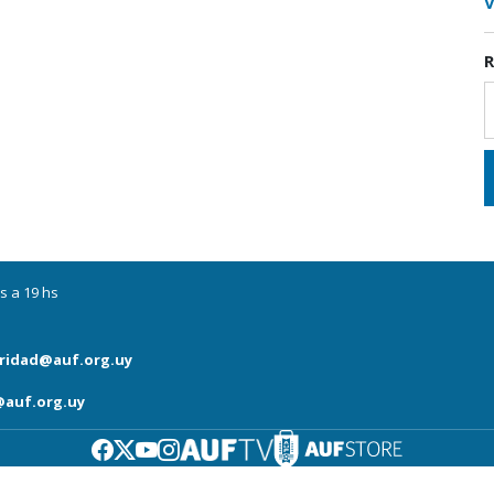
V
R
s a 19 hs
ridad@auf.org.uy
auf.org.uy