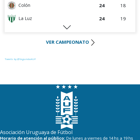
24
18
Colón
24
19
La Luz
22
18
River Plate
VER CAMPEONATO
21
18
Uruguay Montevideo
21
18
Tacuarembó
Tweets by @SegundaAUF
20
18
Paysandú FC
19
17
Huracán FC
19
19
Miramar Misiones
Asociación Uruguaya de Fútbol
Horario de atención al público:
De lunes a viernes de 14 hs a 19 hs