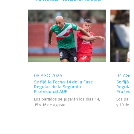
08 AGO 2026
04 AGO
Se fijó la Fecha 14 de la Fase
Se fijó l
Regular de la Segunda
Regular
Profesional AUF
Profesio
Los partidos se jugarán los días 14,
Los parti
15 y 16 de agosto
y 10 de a