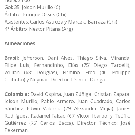
Hora: 21:00
Gol: 35’ Jeison Murillo (C)
Árbitro: Enrique Osses (Chi)
Asistentes: Carlos Astroza y Marcelo Barraza (Chi)
4° Árbitro: Nestor Pitana (Arg)
Alineaciones
Brasil:
Jefferson, Dani Alves, Thiago Silva, Miranda,
Filipe Luis, Fernandinho, Elías (75’ Diego Tardelli),
Willian (68’ Douglas), Firmino, Fred (46’ Philippe
Coitinho) y Neymar. Director Técnico: Dunga
Colombia:
David Ospina, Juan Zúñiga, Cristian Zapata,
Jeison Murillo, Pablo Armero, Juan Cuadrado, Carlos
Sánchez, Edwin Valencia (79’ Alexander Mejía), James
Rodríguez, Radamel Falcao (67’ Víctor Ibarbo) y Teófilo
Gutiérrez (75’ Carlos Bacca). Director Técnico: José
Pekerman.