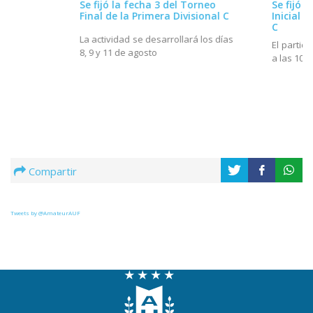
Se fijó la fecha 3 del Torneo
Se fijó l
Final de la Primera Divisional C
Inicial d
C
La actividad se desarrollará los días
El partido
8, 9 y 11 de agosto
a las 10h
Compartir
Tweets by @AmateurAUF