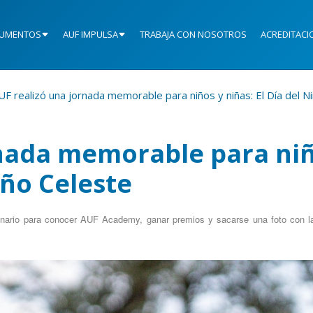
UMENTOS
AUF IMPULSA
TRABAJA CON NOSOTROS
ACREDITACI
UF realizó una jornada memorable para niños y niñas: El Día del N
rnada memorable para ni
iño Celeste
tenario para conocer AUF Academy, ganar premios y sacarse una foto con l