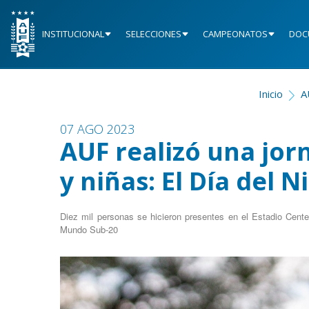
INSTITUCIONAL
SELECCIONES
CAMPEONATOS
DOC
Inicio
A
07 AGO 2023
AUF realizó una jo
y niñas: El Día del N
Diez mil personas se hicieron presentes en el Estadio Cen
Mundo Sub-20