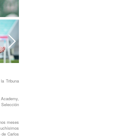
la Tribuna
UF Academy,
 Selección
unos meses
muchísimos
o de Carlos