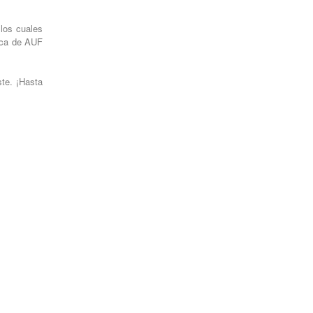
 los cuales
beca de AUF
ste. ¡Hasta