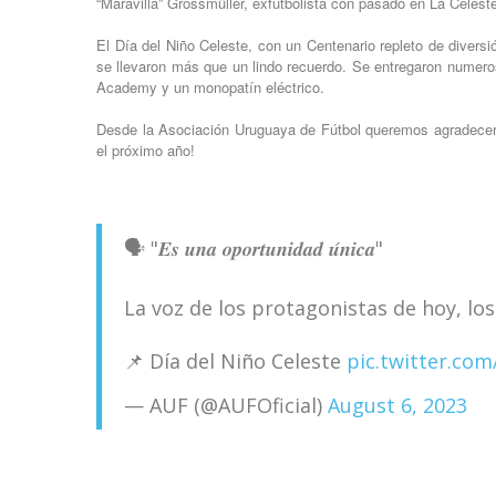
“Maravilla” Grossmüller, exfutbolista con pasado en La Celeste
El Día del Niño Celeste, con un Centenario repleto de divers
se llevaron más que un lindo recuerdo. Se entregaron numeros
Academy y un monopatín eléctrico.
Desde la Asociación Uruguaya de Fútbol queremos agradecer a
el próximo año!
🗣️ "𝑬𝒔 𝒖𝒏𝒂 𝒐𝒑𝒐𝒓𝒕𝒖𝒏𝒊𝒅𝒂𝒅 𝒖́𝒏𝒊𝒄𝒂"
La voz de los protagonistas de hoy, lo
📌 Día del Niño Celeste
pic.twitter.c
— AUF (@AUFOficial)
August 6, 2023