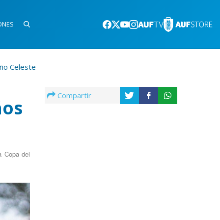
ONES
iño Celeste
Compartir
ños
a Copa del