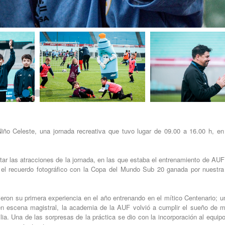
iño Celeste, una jornada recreativa que tuvo lugar de 09.00 a 16.00 h, en 
utar las atracciones de la jornada, en las que estaba el entrenamiento de A
te el recuerdo fotográfico con la Copa del Mundo Sub 20 ganada por nuestra
eron su primera experiencia en el año entrenando en el mítico Centenario; 
en escena magistral, la academia de la AUF volvió a cumplir el sueño de 
ia. Una de las sorpresas de la práctica se dio con la incorporación al equip