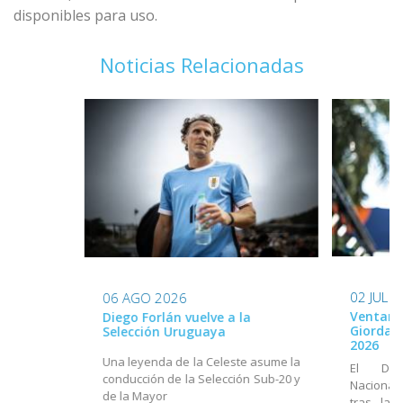
disponibles para uso.
Noticias Relacionadas
02 JUL 
06 AGO 2026
Ventana
Diego Forlán vuelve a la
Giordan
Selección Uruguaya
2026
Una leyenda de la Celeste asume la
El Dir
conducción de la Selección Sub-20 y
Nacional
de la Mayor
tras la 