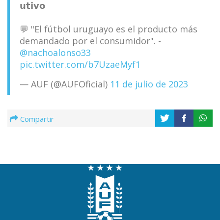
𝘂𝘁𝗶𝘃𝗼
💬 "El fútbol uruguayo es el producto más
demandado por el consumidor".
-
@nachoalonso33
pic.twitter.com/b7UzaeMyf1
— AUF (@AUFOficial)
11 de julio de 2023
Compartir