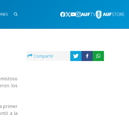
ONES
Compartir
amistoso
eron los
a primer
ntó a la