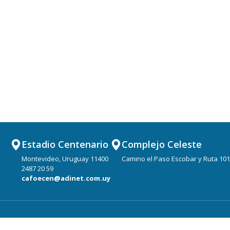
Estadio Centenario
Complejo Celeste
Montevideo, Uruguay 11400
Camino el Paso Escobar y Ruta 101
2487 20 59
cafoecen@adinet.com.uy