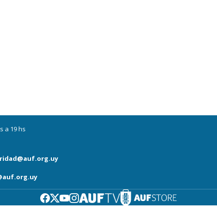
s a 19 hs
ridad@auf.org.uy
auf.org.uy