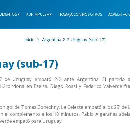
UMENTOS
AUF IMPULSA
TRABAJA CON NOSOTROS
ACREDITACI
Inicio
Argentina 2-2 Uruguay (sub-17)
ay (sub-17)
17 de Uruguay empató 2-2 ante Argentina. El partido 
 H.Grondona en Ezeiza. Diego Rossi y Federico Valverde fu
on gol de Tomás Conechny. La Celeste empató a los 25’ de l
En el complemento a los 18 minutos, Pablo Algarañaz adela
alverde empató para Uruguay.