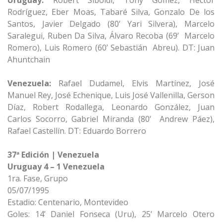
Uruguay:
Robert Siboldi, Tony Gómez, Héctor
Rodríguez, Eber Moas, Tabaré Silva, Gonzalo De los
Santos, Javier Delgado (80’ Yari Silvera), Marcelo
Saralegui, Ruben Da Silva, Álvaro Recoba (69’ Marcelo
Romero), Luis Romero (60’ Sebastián Abreu). DT: Juan
Ahuntchain
Venezuela:
Rafael Dudamel, Elvis Martínez, José
Manuel Rey, José Echenique, Luis José Vallenilla, Gerson
Díaz, Robert Rodallega, Leonardo González, Juan
Carlos Socorro, Gabriel Miranda (80’ Andrew Páez),
Rafael Castellín. DT: Eduardo Borrero
37ª Edición | Venezuela
Uruguay 4 – 1 Venezuela
1ra. Fase, Grupo
05/07/1995
Estadio: Centenario, Montevideo
Goles: 14’ Daniel Fonseca (Uru), 25’ Marcelo Otero