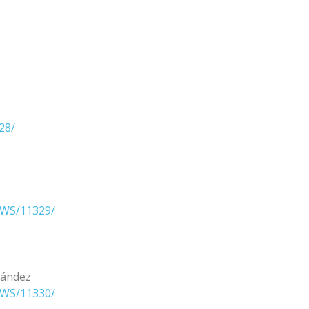
28/
EWS/11329/
nández
EWS/11330/